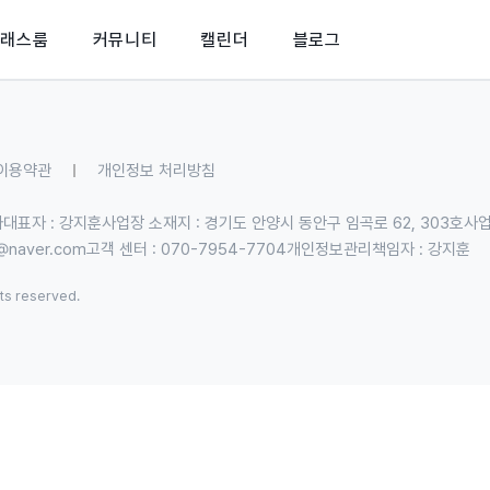
클래스룸
커뮤니티
캘린더
블로그
이용약관
개인정보 처리방침
사
대표자 : 강지훈
사업장 소재지 : 경기도 안양시 동안구 임곡로 62, 303호
사업
c@naver.com
고객 센터 : 070-7954-7704
개인정보관리책임자 : 강지훈
hts reserved.